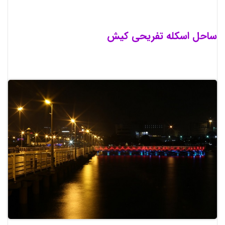
ساحل اسکله تفریحی کیش