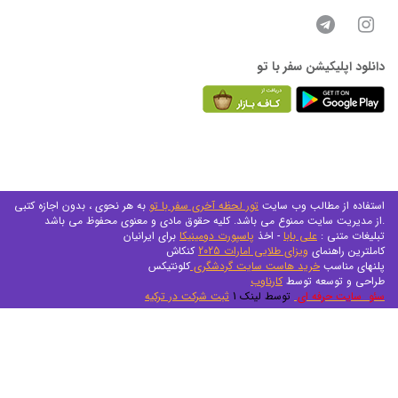
دانلود اپلیکیشن سفر با تو
استفاده از مطالب وب سایت
تور لحظه آخری سفر با تو
به هر نحوی ، بدون اجازه کتبی
از مدیریت سایت ممنوع می باشد. کلیه حقوق مادی و معنوی محفوظ می باشد.
تبلیغات متنی :
علی بابا
- اخذ
پاسپورت دومینیکا
برای ایرانیان
کاملترین راهنمای
ویزای طلایی امارات 2025
کنکاش
پلنهای مناسب
خرید هاست سایت گردشگری
کلونتیکس
طراحی و توسعه توسط
کارناوب
سئو سایت حرفه ای
توسط لینک 1
ثبت شرکت در ترکیه