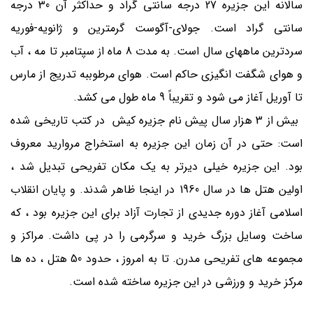
سالانه این جزیره 27 درجه سانتی گراد و حداکثر آن 30 درجه
سانتی گراد است. جولای-آگوست گرمترین و ژانویه-فوریه
سردترین ماههای سال است. به مدت 8 ماه از سپتامبر تا مه ، آب
و هوای شگفت انگیزی حاکم است. هوای مرطوببه تدریج از مارس
تا آوریل آغاز می شود و تقریباً 9 ماه طول می کشد.
بیش از 3 هزار سال پیش نام جزیره کیش در کتب تاریخی شده
است: حتی در آن زمان این جزیره به استخراج مروارید معروف
بود. این جزیره خیلی دیرتر به یک مکان تفریحی تبدیل شد ،
اولین هتل ها در سال 1960 در اینجا ظاهر شدند. و پایان انقلاب
اسلامی آغاز دوره جدیدی از تجارت آزاد برای این جزیره بود ، که
ساخت وسایل بزرگ خرید و سرگرمی را در پی داشت. مراکز و
مجموعه های تفریحی مدرن. تا به امروز ، حدود 50 هتل ، ده ها
مرکز خرید و ورزشی در این جزیره ساخته شده است.