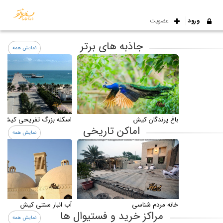
ورود
عضویت
جاذبه های برتر
نمایش همه
باغ پرندگان کیش
اسکله بزرگ تفریحی کیش
اماکن تاریخی
نمایش همه
آب انبار سنتی کیش
خانه مردم شناسی
مراکز خرید و فستیوال ها
نمایش همه