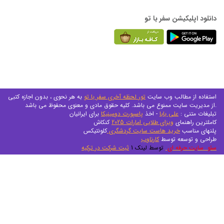
دانلود اپلیکیشن سفر با تو
استفاده از مطالب وب سایت
تور لحظه آخری سفر با تو
به هر نحوی ، بدون اجازه کتبی
از مدیریت سایت ممنوع می باشد. کلیه حقوق مادی و معنوی محفوظ می باشد.
تبلیغات متنی :
علی بابا
- اخذ
پاسپورت دومینیکا
برای ایرانیان
کاملترین راهنمای
ویزای طلایی امارات 2025
کنکاش
پلنهای مناسب
خرید هاست سایت گردشگری
کلونتیکس
طراحی و توسعه توسط
کارناوب
سئو سایت حرفه ای
توسط لینک 1
ثبت شرکت در ترکیه