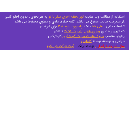
استفاده از مطالب وب سایت
تور لحظه آخری سفر با تو
به هر نحوی ، بدون اجازه کتبی
از مدیریت سایت ممنوع می باشد. کلیه حقوق مادی و معنوی محفوظ می باشد.
تبلیغات متنی :
علی بابا
- اخذ
پاسپورت دومینیکا
برای ایرانیان
کاملترین راهنمای
ویزای طلایی امارات 2025
کنکاش
پلنهای مناسب
خرید هاست سایت گردشگری
کلونتیکس
طراحی و توسعه توسط
کارناوب
سئو سایت حرفه ای
توسط لینک 1
ثبت شرکت در ترکیه