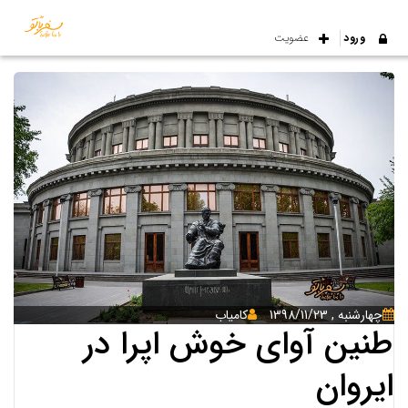
ورود
عضویت
چهارشنبه , 1398/11/23
کامیاب
طنین آوای خوش اپرا در
ایروان