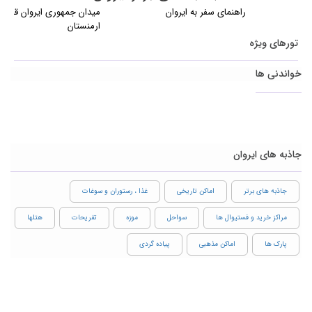
راهنمای سفر به ایروان
میدان جمهوری ایروان قلب ت
ارمنستان
تورهای ویژه
خواندنی ها
جاذبه های ایروان
جاذبه های برتر
اماکن تاریخی
غذا ، رستوران و سوغات
مراکز خرید و فستیوال ها
سواحل
موزه
تفریحات
هتلها
پارک ها
اماکن مذهبی
پیاده گردی