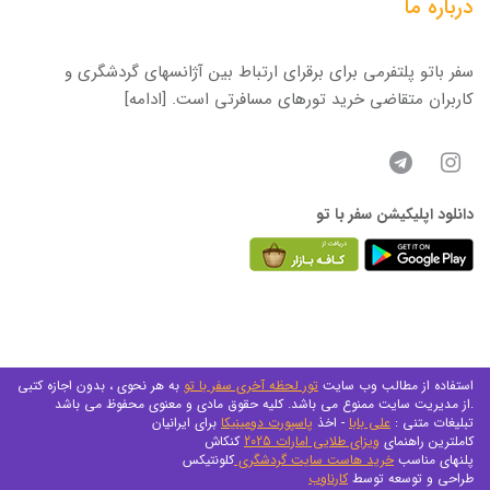
درباره ما
سفر باتو پلتفرمی برای برقرای ارتباط بین آژانسهای گردشگری و
کاربران متقاضی خرید تورهای مسافرتی است.
[ادامه]
دانلود اپلیکیشن سفر با تو
استفاده از مطالب وب سایت
تور لحظه آخری سفر با تو
به هر نحوی ، بدون اجازه کتبی
از مدیریت سایت ممنوع می باشد. کلیه حقوق مادی و معنوی محفوظ می باشد.
تبلیغات متنی :
علی بابا
- اخذ
پاسپورت دومینیکا
برای ایرانیان
کاملترین راهنمای
ویزای طلایی امارات 2025
کنکاش
پلنهای مناسب
خرید هاست سایت گردشگری
کلونتیکس
طراحی و توسعه توسط
کارناوب