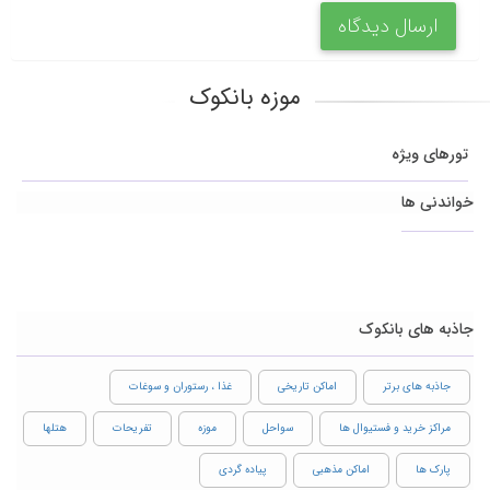
ارسال دیدگاه
موزه بانکوک
تورهای ویژه
خواندنی ها
جاذبه های بانکوک
جاذبه های برتر
اماکن تاریخی
غذا ، رستوران و سوغات
مراکز خرید و فستیوال ها
سواحل
موزه
تفریحات
هتلها
پارک ها
اماکن مذهبی
پیاده گردی