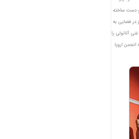
 و دست ساخته
باستان شناسی آنتالیا به قدری زیاد شد که 13 تالار، 14 اتاق و 1 گالری روباز در فضایی به
غنی آناتولی را
ژه انجمن اروپا