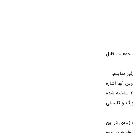
 تشکیل می دهند كه جمعیت قابل
فی نماییم.
ن آنها اشاره
کنیم قطعا کلیسای جامع ترینیتی خواهد بود کلیسای جامع مقدس ترینیتی تفلیس که با نام "سامبا" شناخته می شود در سال 2004 ساخته شده
رزبورگ و کلیسای
زیادی در این
رفه های میوه