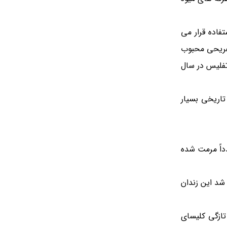
فاده قرار می
 1953 افتتاح شد و به یک مکان تفریحی محبوب
تفلیس در سال
تاریخی بسیار
داً مرمت شده
داث شد این زندان
ازگی کلیسای