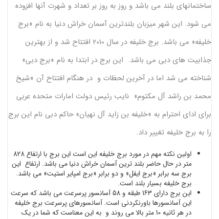
ساختمانهای بلند می باشد و روز به روز بر تعداد و شهرت آنها افزوده
می شود. این شهر میزبان بلندترین آسمان خراش دنیا به نام «برج
خلیفه» می باشد. برج خلیفه در سال 2010 افتتاح شد و از بهترین
جذابیت های دبی می باشد. این برج در ابتدا به نام «برج دبی»
شناخته می شد اما در آخرین لحظات و در هنگام افتتاح آن «شیخ
محمد بن راشد آل مکتوم» نایب رئیس دولت امارات متحده عربی
برای ادای احترام به «خلیفه بن زاید آل نهیان» حاکم دبی نام این برج
را به برج خلیفه تغییر داد.
اولین نکته مهم در مورد برج خلیفه این است این برج با ارتفاع 828
متر در حال حاضر بلند ترین آسمان خراش دنیا می باشد. ارتفاع این
برج سه برابر «برج ایفل» و دو برابر «برج امپایر استیت» می باشد.
برج خلیفه بسیار بلند است.
این برج دارای 163 طبقه و 58 آسانسور پرسرعت می باشد که سرعت
این آسانسورها باورنکردنی است. آسانسورهای پرسرعت برج خلیفه
در هر ثانیه 10 متر بالا می روند و به این معناست که شما در یک