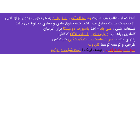
استفاده از مطالب وب سایت
تور لحظه آخری سفر با تو
به هر نحوی ، بدون اجازه کتبی
از مدیریت سایت ممنوع می باشد. کلیه حقوق مادی و معنوی محفوظ می باشد.
تبلیغات متنی :
علی بابا
- اخذ
پاسپورت دومینیکا
برای ایرانیان
کاملترین راهنمای
ویزای طلایی امارات 2025
کنکاش
پلنهای مناسب
خرید هاست سایت گردشگری
کلونتیکس
طراحی و توسعه توسط
کارناوب
سئو سایت حرفه ای
توسط لینک 1
ثبت شرکت در ترکیه