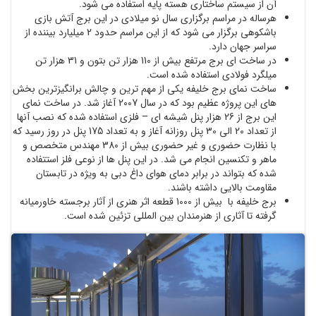
آن از سیستم ساختاری هسته پایه استفاده می شود.
هرساله در مراسم برگزاری سال نو میلادی در این برج آتش بازی
باشکوهی برگزار می شود که از این مراسم حدود 2 میلیارد بیننده از
سراسر جهان دارد.
در ساخت ای برج مرتفع بیش از 110 هزار تن بتون و 31 هزار تن
میلگرد فولادی استفاده شده است.
ساخت نمای برج خلیفه یکی از مهم ترین و چالش برانگیزترین بخش
های این پروژه عظیم بود که در سال 2007 آغاز شد. در ساخت نمای
این برج از 26 هزار پنل شیشه ای – فلزی استفاده شده که نصب آنها
از تعداد 20 الی 30 پنل روزانه آغاز و به تعداد 175 پنل در روز رسید که
با نظارت حضوری و غیر حضوری بیش از 380 مهندس متخصص و
ماهر و تکنسین انجام می شد. در این پنل ها از نوعی فلز استتفاده
شده که بتواند در برابر دمای هوای داغ دبی به ویژه در تابستان
مقاومت بالایی داشته باشند.
برج خلیفه با بیش از 1000 قطعه اثر هنری از آثار برجسته خاورمیانه
گرفته تا آثاری از هنرمندان بین المللی تزئین شده است.