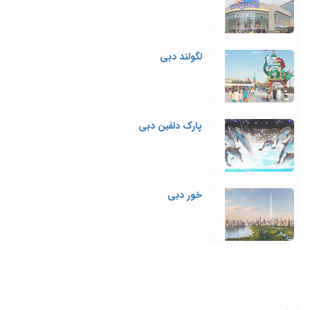
لگولند دبی
پارک دلفین دبی
خور دبی