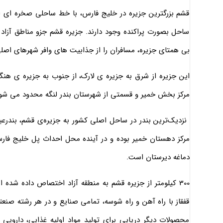
قشم بزرگترین جزیره در خلیج فارس، با خط ساحلی صخره ای 
ساحل بصورت پراکنده وجود دارند. جزیره قشم جزو مناطق آزاد 
بی همتای جزیره، مسافران را از جذابیت های وافر شهرهای اص
این جزیره از شرق به جزیره ی لارک، از جنوب به جزیره ی هنگ
مرکز بخش خمیر و قسمتی از شهرستان بندر لنگه محدود می شو
نزديک‌ترين بندر در ساحل اصلى کشور به جزيره‌ى قشم، بندرعب
مرکز دهستان خمیر بوده و در آينده محل احداث پل خليج فارس
دماغه ديرستان است.
300 کيلومتر از جزيره قشم به منطقه آزاد اختصاص داده شده
قفقاز با راه آهن و راه شوسه، تمامي صنايع و در هر رشته صن
محصولات ديگر دريايي براي توليد مواد اوليه غذايي، دارويي