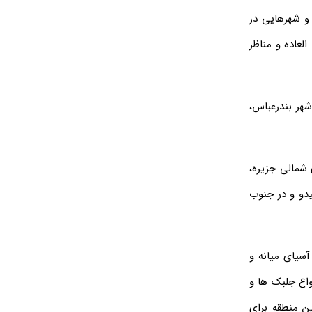
و شهرهایی در
لعاده و مناظر
شهر بندرعباس،
 شمالى جزيره،
دو و در جنوب
آسياي ميانه و
واع جلبک ها و
ن منطقه براي