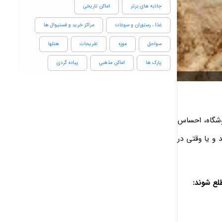
جاذبه های برتر
اماکن تاریخی
غذا ، رستوران و سوغات
مراکز خرید و فستیوال ها
سواحل
موزه
تفریحات
هتلها
پارک ها
اماکن مذهبی
پیاده گردی
وشگاه، احساس
 و یا وقتی در
لع شوند: