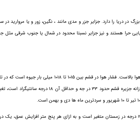
ایی شبیه به ماهی بزرگ در دریا را دارد. جزایر جزر و مدی مانند ، نگین، زور و یا مروارید 
حرا هستند و نیز جزایر نسبتا محدود در شمال یا جنوب شرقی مثل جزایر
قشم جزو مناطق گرم و خشک است، در حالی که رطوبت نسبی هوا بالاست. فشار هوا در قشم بین 1015 ت
گرما، به کمتر از 1000 میلی بار می رسد. حداکثر دمای متوسط روزانه جزیره قشم حدود 33 در جه 
درجه حرارت آب سطح دریا از حداکثر 32 درجه در تابستان تا 22 درجه در زمستان متغیر است و به ازای هر پنج متر افزایش ع