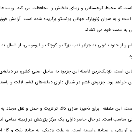
است که محیط کوهستانی و زیبای داخلش را محافظت می کند. روستاها 
است و به عنوان ژئوپارک جهانی یونسکو برگزیده شده است. آرامش فوق ا
لی به سمت خود می کشاند.
ام و از جنوب غربی به جزایر تنب بزرگ و کوچک و ابوموسی، از شمال به 
د.
اس است، نزديک‌ترين فاصله اين جزيره به ساحل اصلى کشور، در دماغه‌ى
 خواهد بود. جزيره‌ى قشم در شمال داراى دماغه‌هاى قشم، لافت و باسعي
 است، این منطقه براي ذخيره سازي کالا، ترانزيت و حمل و نقل مجدد به 
عتي مناسب است. در حال حاضر داراي يک مرکز پژوهش در زمينه تمامي ان
 و آرايشي و صنايع وابسته است. به علت نزديکي به منابع نفت و گاز اي