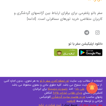
سفر باتو پلتفرمی برای برقرای ارتباط بین آژانسهای گردشگری و
کاربران متقاضی خرید تورهای مسافرتی است.
[ادامه]
دانلود اپلیکیشن سفر با تو
استفاده از مطالب وب سایت
تور لحظه آخری سفر با تو
به هر نحوی ، بدون اجازه کتبی
از مدیریت سایت ممنوع می باشد. کلیه حقوق مادی و معنوی محفوظ می باشد.
تبلیغات متنی :
علی بابا
- اخذ
پاسپورت دومینیکا
برای ایرانیان
کاملترین راهنمای
ویزای طلایی امارات 2025
کنکاش
پلنهای مناسب
خرید هاست سایت گردشگری
کلونتیکس
طراحی و توسعه توسط
کارناوب
سئو سایت حرفه ای
توسط لینک 1
ثبت شرکت در ترکیه